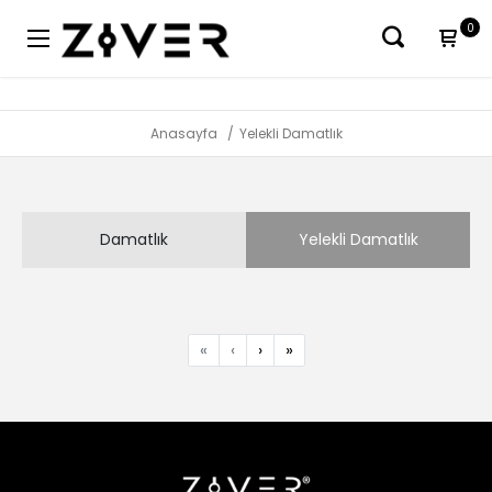
0
Anasayfa
Yelekli Damatlık
Damatlık
Yelekli Damatlık
«
‹
›
»